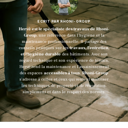
ECRIT PAR RHONI-GROUP
Hervé est le spécialiste des travaux de Rhoni-
Group
, une référence dans l'hygiène et la
maintenance professionnelle. Il partage des
conseils pratiques sur les
travaux, l'entretien,
et l'hygiène durable
des bâtiments. Avec son
regard technique et son expérience de terrain,
Hervé rend la maintenance et l'assainissement
des espaces
accessibles à tous
.
Rhoni-Group
s’adresse à celles et ceux qui veulent maîtriser
les techniques de propreté et de rénovation,
simplement et dans le respect des normes.