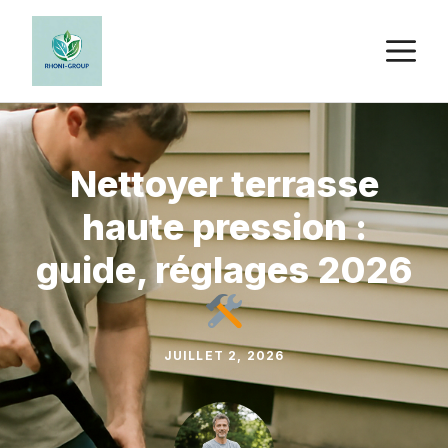
Aller
au
M
contenu
Nettoyer terrasse
haute pression :
guide, réglages 2026
JUILLET 2, 2026