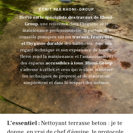
ECRIT PAR RHONI-GROUP
Hervé est le spécialiste des travaux de Rhoni-
Group
, une référence dans l'hygiène et la
maintenance professionnelle. Il partage des
conseils pratiques sur les
travaux, l'entretien,
et l'hygiène durable
des bâtiments. Avec son
regard technique et son expérience de terrain,
Hervé rend la maintenance et l'assainissement
des espaces
accessibles à tous
.
Rhoni-Group
s’adresse à celles et ceux qui veulent maîtriser
les techniques de propreté et de rénovation,
simplement et dans le respect des normes.
L’essentiel :
Nettoyant terrasse beton : je te
donne, en vrai de chef d’équipe, le protocole