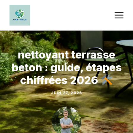
Aller
au
M
contenu
nettoyant terrasse
beton : guide, étapes
chiffrées 2026
JUIN 27, 2026