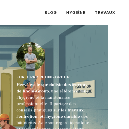
BLOG
HYGIÈNE
TRAVAUX
ECRIT PAR RHONI-GROUP
Hervé est le spécialiste des travaux
de Rhoni-Group
, une référence dans
l'hygiène et la maintenance
professionnelle. Il partage des
conseils pratiques sur les
travaux,
l'entretien, et l'hygiène durable
des
bâtiments. Avec son regard technique