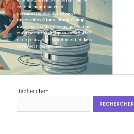
et son expérience de terrain, Hervé
rend la maintenance et
l'assainissement des espaces
accessibles à tous
.
Rhoni-Group
s’adresse à celles et ceux qui veulent
maîtriser les techniques de propreté
et de rénovation, simplement et dans
le respect des normes.
Rechercher
RECHERCHER