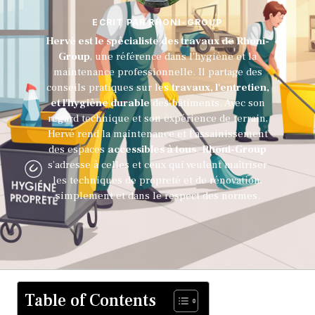
ECRIT PAR RHONI-GROUP
Hervé est le spécialiste des travaux de Rhoni-
Group
, une référence dans l'hygiène et la
maintenance professionnelle. Il partage des
conseils pratiques sur les
travaux, l'entretien,
et l'hygiène durable
des bâtiments. Avec son
regard technique et son expérience de terrain,
Hervé rend la maintenance et l'assainissement
des espaces
accessibles à tous
.
Rhoni-Group
s’adresse à celles et ceux qui veulent maîtriser
les techniques de propreté et de rénovation,
simplement et dans le respect des normes.
Table of Contents