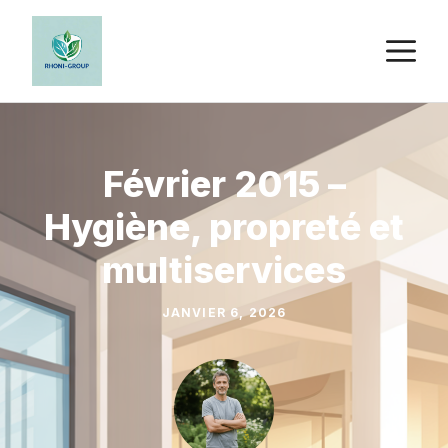
Aller
au
M
contenu
Février 2015 –
Hygiène, propreté et
multiservices
JANVIER 6, 2026