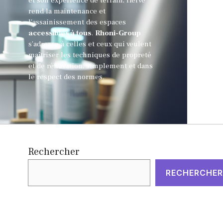
et son expérience de terrain, Hervé
rend la maintenance et
l'assainissement des espaces
accessibles à tous
.
Rhoni-Group
s’adresse à celles et ceux qui veulent
maîtriser les techniques de propreté
et de rénovation, simplement et dans
le respect des normes.
Rechercher
RECHERCHER