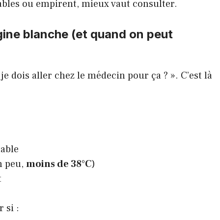
ables ou empirent, mieux vaut consulter.
ine blanche (et quand on peut
 dois aller chez le médecin pour ça ? ». C’est là
table
un peu,
moins de 38°C
)
t
 si :