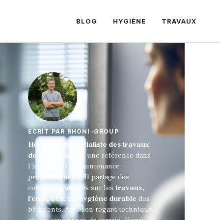
BLOG
HYGIÈNE
TRAVAUX
ECRIT PAR RHONI-GROUP
Hervé est le spécialiste des travaux
de Rhoni-Group
, une référence dans
l'hygiène et la maintenance
professionnelle. Il partage des
conseils pratiques sur les
travaux,
l'entretien, et l'hygiène durable
des
bâtiments. Avec son regard technique