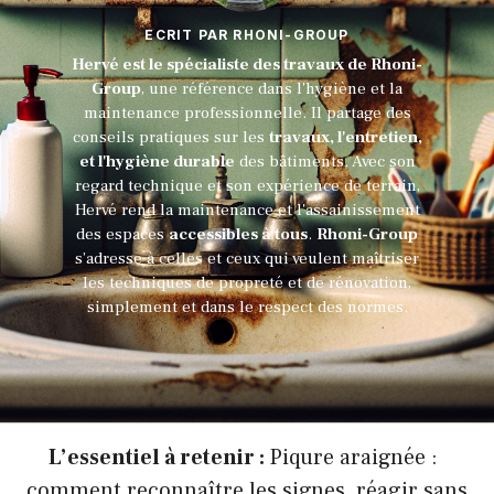
ECRIT PAR RHONI-GROUP
Hervé est le spécialiste des travaux de Rhoni-
Group
, une référence dans l'hygiène et la
maintenance professionnelle. Il partage des
conseils pratiques sur les
travaux, l'entretien,
et l'hygiène durable
des bâtiments. Avec son
regard technique et son expérience de terrain,
Hervé rend la maintenance et l'assainissement
des espaces
accessibles à tous
.
Rhoni-Group
s’adresse à celles et ceux qui veulent maîtriser
les techniques de propreté et de rénovation,
simplement et dans le respect des normes.
L’essentiel à retenir :
Piqure araignée :
comment reconnaître les signes, réagir sans