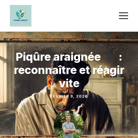
Aller
au
M
contenu
Piqûre araignée
:
reconnaître et réagir
vite
FÉVRIER 9, 2026