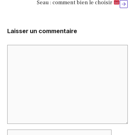
Seau : comment bien le choisir
Laisser un commentaire
Commentaire
Nom