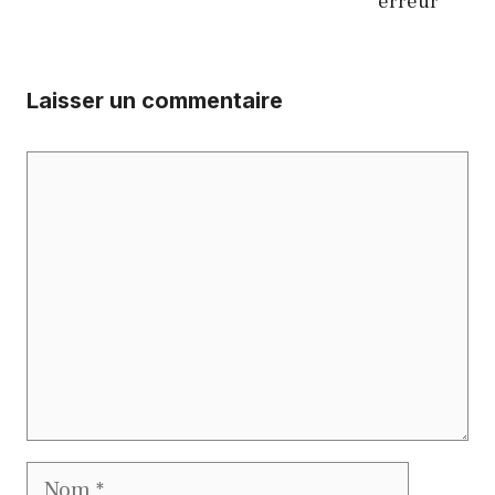
erreur
Laisser un commentaire
Commentaire
Nom