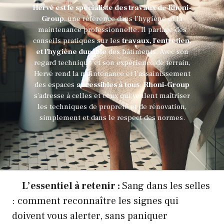
Hervé est le spécialiste des travaux de Rhoni-
Group
, une référence dans l'hygiène et la
maintenance professionnelle. Il partage des
conseils pratiques sur les
travaux, l'entretien,
et l'hygiène durable
des bâtiments. Avec son
regard technique et son expérience de terrain,
Hervé rend la maintenance et l'assainissement
des espaces
accessibles à tous
.
Rhoni-Group
s’adresse à celles et ceux qui veulent maîtriser
les techniques de propreté et de rénovation,
simplement et dans le respect des normes.
L’essentiel à retenir :
Sang dans les selles
: comment reconnaître les signes qui
doivent vous alerter, sans paniquer