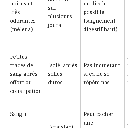
noires et
médicale
sur
très
possible
plusieurs
odorantes
(saignement
jours
(méléna)
digestif haut)
Petites
traces de
Isolé, après
Pas inquiétant
sang après
selles
si ça ne se
effort ou
dures
répète pas
constipation
Sang +
Peut cacher
une
Persistant