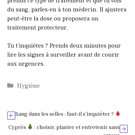
prends ce type de traitement et que tu vois
du sang, parles-en à ton médecin. Il ajustera
peut-être la dose ou proposera un
traitement protecteur.
Tu t’inquiètes ? Prends deux minutes pour
lire les signes à surveiller avant de courir
aux urgences.
Catégories
Hygiène
Sang dans les selles : faut-il s’inquiéter ?
Cyprès
: choisir, planter et entretenir sans