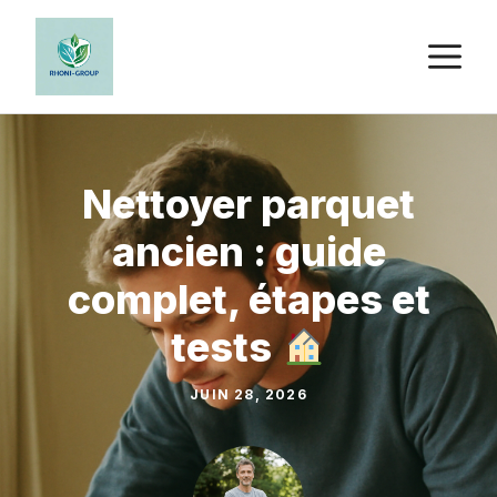
Aller
au
M
contenu
Nettoyer parquet
ancien : guide
complet, étapes et
tests
JUIN 28, 2026