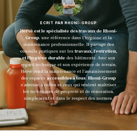
ECRIT PAR RHONI-GROUP
Hervé est le spécialiste des travaux de Rhoni-
Group
, une référence dans l'hygiène et la
maintenance professionnelle. Il partage des
conseils pratiques sur les
travaux, l'entretien,
et l'hygiène durable
des bâtiments. Avec son
regard technique et son expérience de terrain,
Hervé rend la maintenance et l'assainissement
des espaces
accessibles à tous
.
Rhoni-Group
s’adresse à celles et ceux qui veulent maîtriser
les techniques de propreté et de rénovation,
simplement et dans le respect des normes.