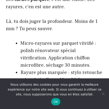
rayures, c’en est une autre.
Là, tu dois juger la profondeur. Moins de 1
mm ? Tu peux sauver.
Micro-rayures sur parquet vitrifié :
polish rénovateur spécial
vitrification. Application chiffon
microfibre, séchage 30 minutes.
Rayure plus marquée : stylo retouche
teinte bois. Entre 10 et 20 € en
Nous utilisons des cookies pour vous garantir la meilleure
magasin.
expérience sur notre site web. Si vous continuez à utiliser ce
Parquet huilé usé : nettoyage local au
site, nous supposerons que vous en êtes satisfait.
savon noir
dilué à 5 %, séchage 2
OK