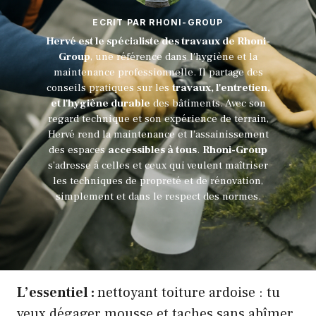
ECRIT PAR RHONI-GROUP
Hervé est le spécialiste des travaux de Rhoni-
Group
, une référence dans l'hygiène et la
maintenance professionnelle. Il partage des
conseils pratiques sur les
travaux, l'entretien,
et l'hygiène durable
des bâtiments. Avec son
regard technique et son expérience de terrain,
Hervé rend la maintenance et l'assainissement
des espaces
accessibles à tous
.
Rhoni-Group
s’adresse à celles et ceux qui veulent maîtriser
les techniques de propreté et de rénovation,
simplement et dans le respect des normes.
L’essentiel :
nettoyant toiture ardoise : tu
veux dégager mousse et taches sans abîmer