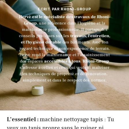
ECRIT PAR RHONI-GROUP
Hervé est le spécialiste des travaux de Rhoni-
Group
, une référence dans l'hygiène et la
maintenance professionnelle. Il partage des
conseils pratiques sur les
travaux, l'entretien,
et l'hygiène durable
des bâtiments. Avec son
regard technique et son expérience de terrain,
Hervé rend la maintenance et l'assainissement
des espaces
accessibles à tous
.
Rhoni-Group
s’adresse à celles et ceux qui veulent maîtriser
les techniques de propreté et de rénovation,
simplement et dans le respect des normes.
L’essentiel :
machine nettoyage tapis : Tu
veux un tapis propre sans le ruiner ni