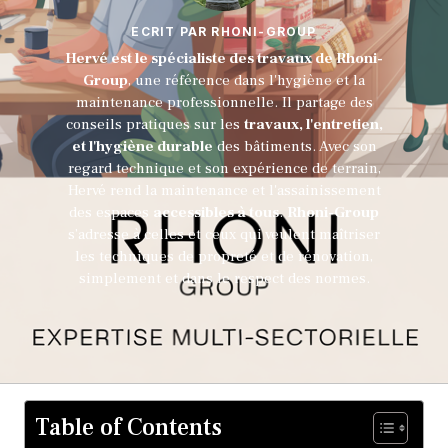
ECRIT PAR RHONI-GROUP
Hervé est le spécialiste des travaux de Rhoni-
Group
, une référence dans l'hygiène et la
maintenance professionnelle. Il partage des
conseils pratiques sur les
travaux, l'entretien,
et l'hygiène durable
des bâtiments. Avec son
regard technique et son expérience de terrain,
Hervé rend la maintenance et l'assainissement
des espaces
accessibles à tous
.
Rhoni-Group
s’adresse à celles et ceux qui veulent maîtriser
les techniques de propreté et de rénovation,
simplement et dans le respect des normes.
Table of Contents