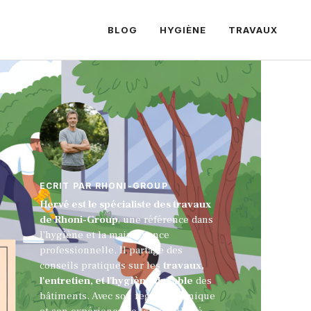
BLOG
HYGIÈNE
TRAVAUX
ECRIT PAR RHONI-GROUP
Hervé est le spécialiste des travaux
de Rhoni-Group
, une référence dans
l'hygiène et la maintenance
professionnelle. Il partage des
conseils pratiques sur les
travaux,
l'entretien, et l'hygiène durable
des
bâtiments. Avec son regard technique