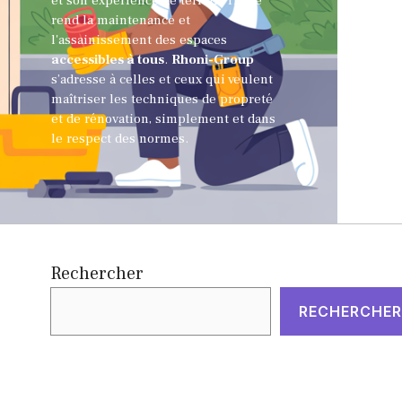
et son expérience de terrain, Hervé
rend la maintenance et
l'assainissement des espaces
accessibles à tous
.
Rhoni-Group
s’adresse à celles et ceux qui veulent
maîtriser les techniques de propreté
et de rénovation, simplement et dans
le respect des normes.
Rechercher
RECHERCHER