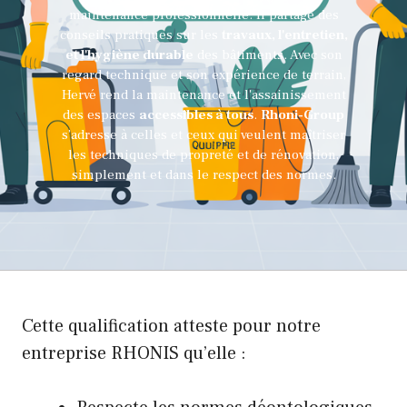
maintenance professionnelle. Il partage des
conseils pratiques sur les
travaux, l'entretien,
et l'hygiène durable
des bâtiments. Avec son
regard technique et son expérience de terrain,
Hervé rend la maintenance et l'assainissement
des espaces
accessibles à tous
.
Rhoni-Group
s’adresse à celles et ceux qui veulent maîtriser
les techniques de propreté et de rénovation,
simplement et dans le respect des normes.
Cette qualification atteste pour notre
entreprise RHONIS qu’elle :