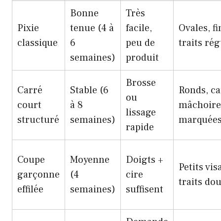
Bonne
Très
Pixie
tenue (4 à
facile,
Ovales, fi
classique
6
peu de
traits rég
semaines)
produit
Brosse
Carré
Stable (6
Ronds, ca
ou
court
à 8
mâchoire
lissage
structuré
semaines)
marquée
rapide
Coupe
Moyenne
Doigts +
Petits vis
garçonne
(4
cire
traits do
effilée
semaines)
suffisent