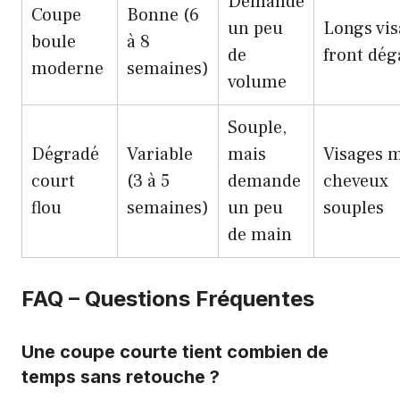
Demande
Coupe
Bonne (6
un peu
Longs vis
boule
à 8
de
front dég
moderne
semaines)
volume
Souple,
Dégradé
Variable
mais
Visages m
court
(3 à 5
demande
cheveux
flou
semaines)
un peu
souples
de main
FAQ – Questions Fréquentes
Une coupe courte tient combien de
temps sans retouche ?