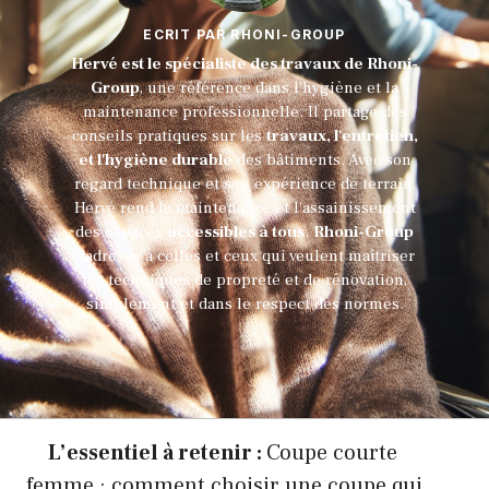
ECRIT PAR RHONI-GROUP
Hervé est le spécialiste des travaux de Rhoni-
Group
, une référence dans l'hygiène et la
maintenance professionnelle. Il partage des
conseils pratiques sur les
travaux, l'entretien,
et l'hygiène durable
des bâtiments. Avec son
regard technique et son expérience de terrain,
Hervé rend la maintenance et l'assainissement
des espaces
accessibles à tous
.
Rhoni-Group
s’adresse à celles et ceux qui veulent maîtriser
les techniques de propreté et de rénovation,
simplement et dans le respect des normes.
L’essentiel à retenir :
Coupe courte
femme : comment choisir une coupe qui