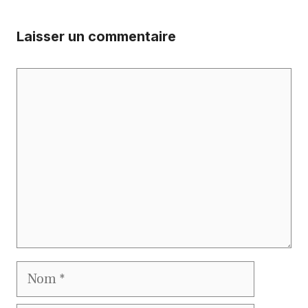
Laisser un commentaire
Commentaire
Nom