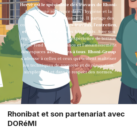
Hervé est le spécialiste des travaux de Rhoni-
Group
, une référence dans l'hygiène et la
maintenance professionnelle. Il partage des
conseils pratiques sur les
travaux, l'entretien,
et l'hygiène durable
des bâtiments. Avec son
regard technique et son expérience de terrain,
Hervé rend la maintenance et l'assainissement
des espaces
accessibles à tous
.
Rhoni-Group
s’adresse à celles et ceux qui veulent maîtriser
les techniques de propreté et de rénovation,
simplement et dans le respect des normes.
Rhonibat et son partenariat avec
DORéMI