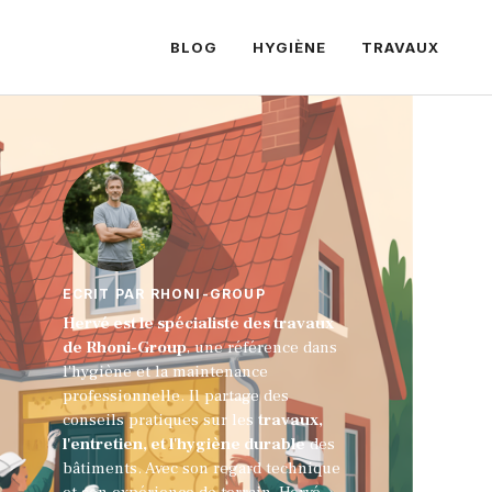
BLOG
HYGIÈNE
TRAVAUX
ECRIT PAR RHONI-GROUP
Hervé est le spécialiste des travaux
de Rhoni-Group
, une référence dans
l'hygiène et la maintenance
professionnelle. Il partage des
conseils pratiques sur les
travaux,
l'entretien, et l'hygiène durable
des
bâtiments. Avec son regard technique