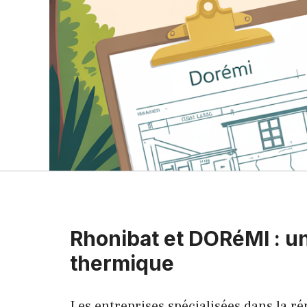
Rhonibat et DORéMI : un
thermique
Les entreprises spécialisées dans la ré