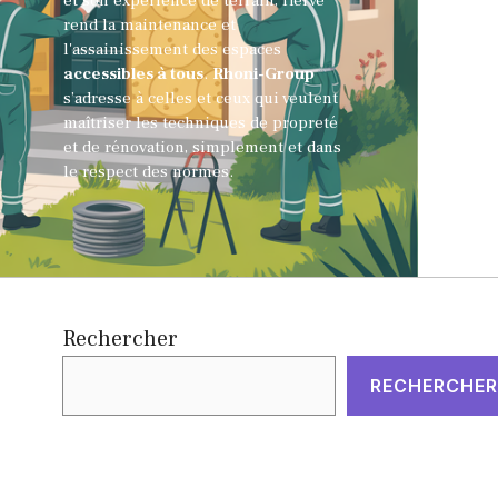
et son expérience de terrain, Hervé
rend la maintenance et
l'assainissement des espaces
accessibles à tous
.
Rhoni-Group
s’adresse à celles et ceux qui veulent
maîtriser les techniques de propreté
et de rénovation, simplement et dans
le respect des normes.
Rechercher
RECHERCHER