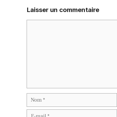
Laisser un commentaire
Commentaire
Nom
E-