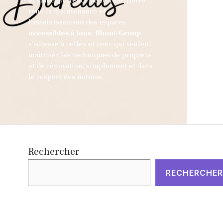
et son expérience de terrain, Hervé
rend la maintenance et
l'assainissement des espaces
accessibles à tous
.
Rhoni-Group
s’adresse à celles et ceux qui veulent
maîtriser les techniques de propreté
et de rénovation, simplement et dans
le respect des normes.
Rechercher
RECHERCHER