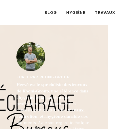
BLOG
HYGIÈNE
TRAVAUX
ECRIT PAR RHONI-GROUP
Hervé est le spécialiste des travaux
de Rhoni-Group
, une référence dans
l'hygiène et la maintenance
professionnelle. Il partage des
conseils pratiques sur les
travaux,
l'entretien, et l'hygiène durable
des
bâtiments. Avec son regard technique