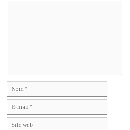
Commentaire
Nom
E-
mail
Site