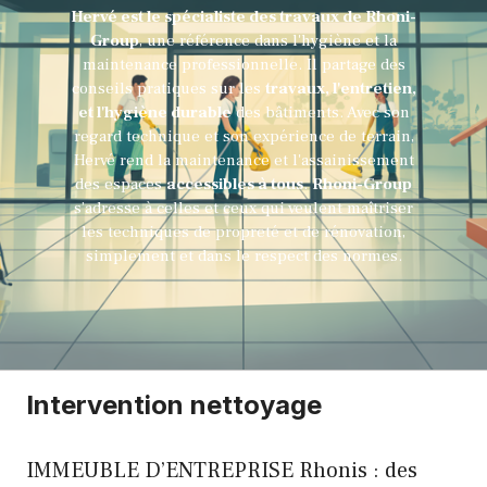
Hervé est le spécialiste des travaux de Rhoni-
Group
, une référence dans l'hygiène et la
maintenance professionnelle. Il partage des
conseils pratiques sur les
travaux, l'entretien,
et l'hygiène durable
des bâtiments. Avec son
regard technique et son expérience de terrain,
Hervé rend la maintenance et l'assainissement
des espaces
accessibles à tous
.
Rhoni-Group
s’adresse à celles et ceux qui veulent maîtriser
les techniques de propreté et de rénovation,
simplement et dans le respect des normes.
Intervention nettoyage
IMMEUBLE D’ENTREPRISE Rhonis : des