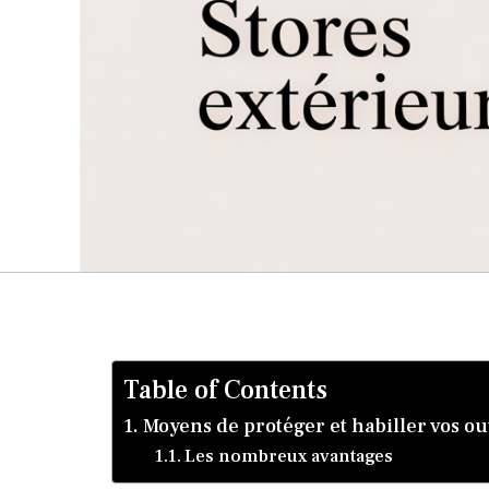
Table of Contents
Moyens de protéger et habiller vos o
Les nombreux avantages