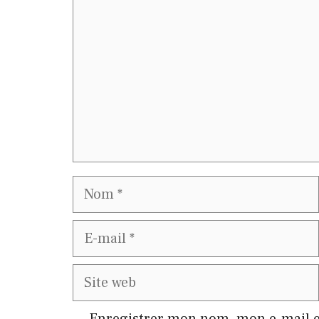
Nom
E-
mail
Site
web
Enregistrer mon nom, mon e-mail e