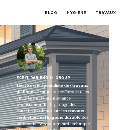
BLOG
HYGIÈNE
TRAVAUX
ECRIT PAR RHONI-GROUP
Hervé est le spécialiste des travaux
de Rhoni-Group
, une référence dans
l'hygiène et la maintenance
professionnelle. Il partage des
conseils pratiques sur les
travaux,
l'entretien, et l'hygiène durable
des
bâtiments. Avec son regard technique