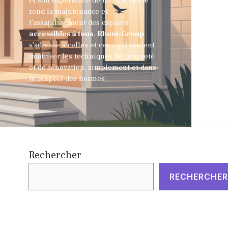
et son expérience de terrain, Hervé
rend la maintenance et
l'assainissement des espaces
accessibles à tous
.
Rhoni-Group
s’adresse à celles et ceux qui veulent
maîtriser les techniques de propreté
et de rénovation, simplement et dans
le respect des normes.
Rechercher
RECHERCHER