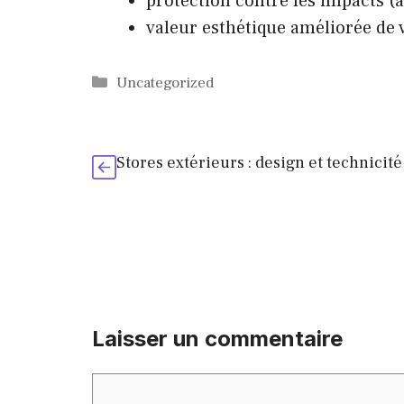
protection contre les impacts (a
valeur esthétique améliorée de 
Catégories
Uncategorized
Stores extérieurs : design et technicité
Laisser un commentaire
Commentaire