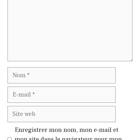
Nom
E-
mail
Site
web
Enregistrer mon nom, mon e-mail et
mon site dans le navigateur pour mon