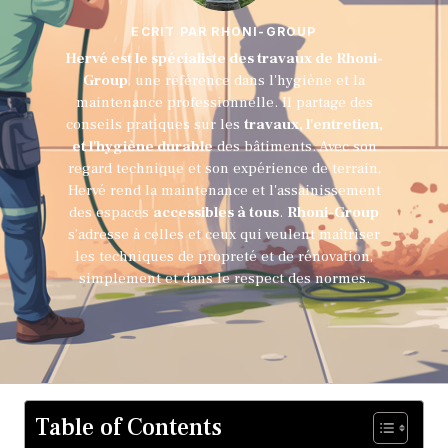
ECRIT PAR RHONI-GROUP
Hervé est le spécialiste des travaux de Rhoni-
Group
, une référence dans l'hygiène et la
maintenance professionnelle. Il partage des
conseils pratiques sur les
travaux, l'entretien,
et l'hygiène durable
des bâtiments. Avec son
regard technique et son expérience de terrain,
Hervé rend la maintenance et l'assainissement
des espaces
accessibles à tous
.
Rhoni-Group
s’adresse à celles et ceux qui veulent maîtriser
les techniques de propreté et de rénovation,
simplement et dans le respect des normes.
Table of Contents