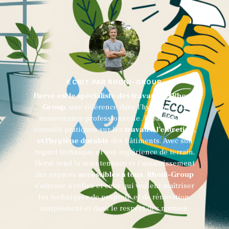
ECRIT PAR RHONI-GROUP
Hervé est le spécialiste des travaux de Rhoni-
Group
, une référence dans l'hygiène et la
maintenance professionnelle. Il partage des
conseils pratiques sur les
travaux, l'entretien,
et l'hygiène durable
des bâtiments. Avec son
regard technique et son expérience de terrain,
Hervé rend la maintenance et l'assainissement
des espaces
accessibles à tous
.
Rhoni-Group
s’adresse à celles et ceux qui veulent maîtriser
les techniques de propreté et de rénovation,
simplement et dans le respect des normes.