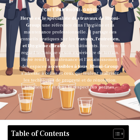
ECRIT PAR RHONI-GROUP
Hervé est le spécialiste des travaux de Rhoni-
Group
, une référence dans l'hygiène et la
maintenance professionnelle. Il partage des
conseils pratiques sur les
travaux, l'entretien,
et l'hygiène durable
des bâtiments. Avec son
regard technique et son expérience de terrain,
Hervé rend la maintenance et l'assainissement
des espaces
accessibles à tous
.
Rhoni-Group
s’adresse à celles et ceux qui veulent maîtriser
les techniques de propreté et de rénovation,
simplement et dans le respect des normes.
Table of Contents