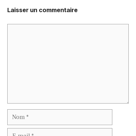
Laisser un commentaire
Commentaire
Nom
E-