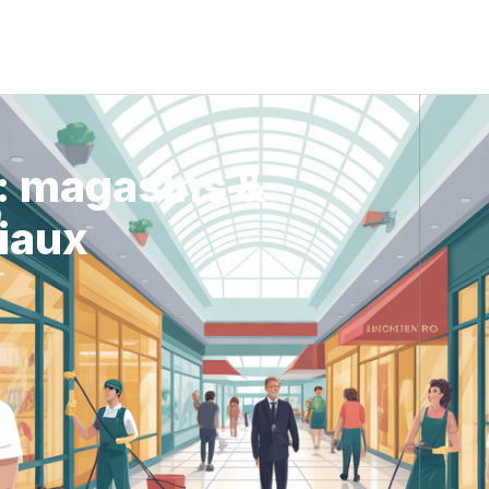
 : magasins &
iaux