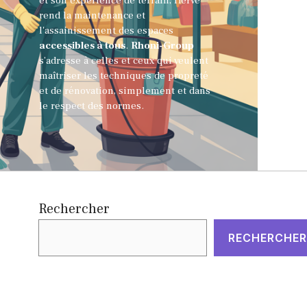
et son expérience de terrain, Hervé
rend la maintenance et
l'assainissement des espaces
accessibles à tous
.
Rhoni-Group
s’adresse à celles et ceux qui veulent
maîtriser les techniques de propreté
et de rénovation, simplement et dans
le respect des normes.
Rechercher
RECHERCHER