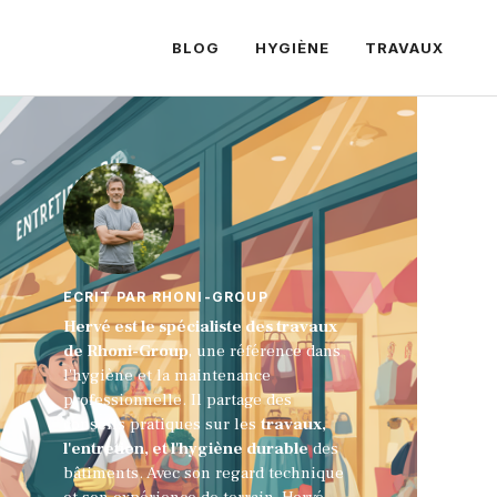
BLOG
HYGIÈNE
TRAVAUX
ECRIT PAR RHONI-GROUP
Hervé est le spécialiste des travaux
de Rhoni-Group
, une référence dans
l'hygiène et la maintenance
professionnelle. Il partage des
conseils pratiques sur les
travaux,
l'entretien, et l'hygiène durable
des
bâtiments. Avec son regard technique