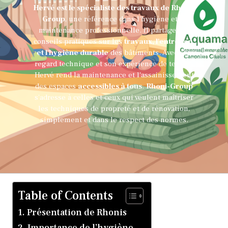
Hervé est le spécialiste des travaux de Rhoni-
Group
, une référence dans l'hygiène et la
maintenance professionnelle. Il partage des
conseils pratiques sur les
travaux, l'entretien,
et l'hygiène durable
des bâtiments. Avec son
regard technique et son expérience de terrain,
Hervé rend la maintenance et l'assainissement
des espaces
accessibles à tous
.
Rhoni-Group
s’adresse à celles et ceux qui veulent maîtriser
les techniques de propreté et de rénovation,
simplement et dans le respect des normes.
Table of Contents
Présentation de Rhonis
Importance de l’hygiène