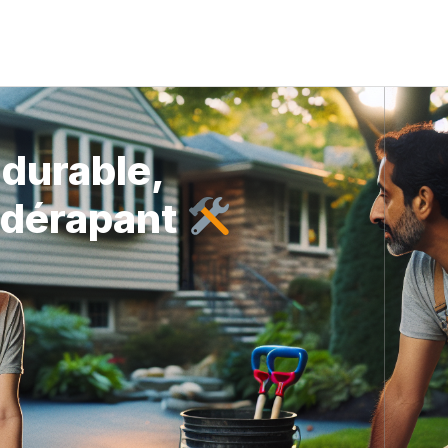
 durable,
tidérapant