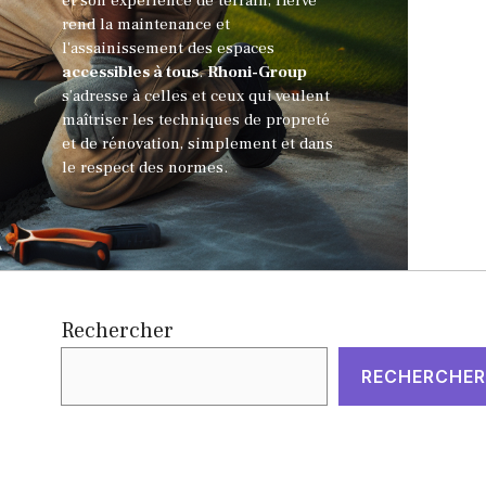
et son expérience de terrain, Hervé
rend la maintenance et
l'assainissement des espaces
accessibles à tous
.
Rhoni-Group
s’adresse à celles et ceux qui veulent
maîtriser les techniques de propreté
et de rénovation, simplement et dans
le respect des normes.
Rechercher
RECHERCHER