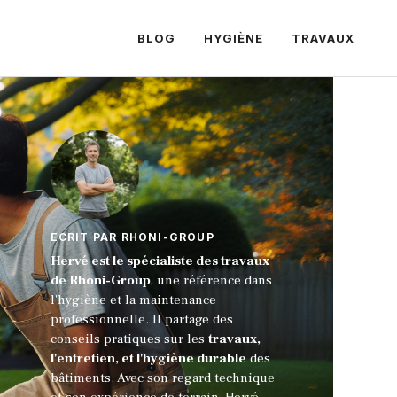
BLOG
HYGIÈNE
TRAVAUX
ECRIT PAR RHONI-GROUP
Hervé est le spécialiste des travaux
de Rhoni-Group
, une référence dans
l'hygiène et la maintenance
professionnelle. Il partage des
conseils pratiques sur les
travaux,
l'entretien, et l'hygiène durable
des
bâtiments. Avec son regard technique