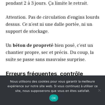
pendant 2 à 3 jours. Ça limite le retrait.
Attention. Pas de circulation d’engins lourds
dessus. Ce n’est ni une dalle portée, ni un
support de stockage.
Un
béton de propreté
bien posé, c’est un
chantier propre, sec et précis. Du coup, la
suite se passe sans mauvaise surprise.
Erreurs fréquentes, contrôle
qualité et réglementation
Nous utilisons des cookies pour vous garantir la meilleure
expérience sur notre site web. Si vous continuez à utiliser ce
site, nous supposerons que vous en êtes satisfait.
Le
béton de propreté
, je l’ai vu gâché trop
OK
souvent. Et derrière, c’est toujours le même