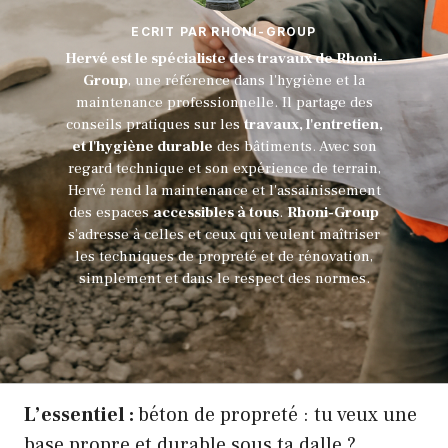
ECRIT PAR RHONI-GROUP
Hervé est le spécialiste des travaux de Rhoni-
Group
, une référence dans l'hygiène et la
maintenance professionnelle. Il partage des
conseils pratiques sur les
travaux, l'entretien,
et l'hygiène durable
des bâtiments. Avec son
regard technique et son expérience de terrain,
Hervé rend la maintenance et l'assainissement
des espaces
accessibles à tous
.
Rhoni-Group
s’adresse à celles et ceux qui veulent maîtriser
les techniques de propreté et de rénovation,
simplement et dans le respect des normes.
L’essentiel :
béton de propreté : tu veux une
base propre et durable sous ta dalle ?